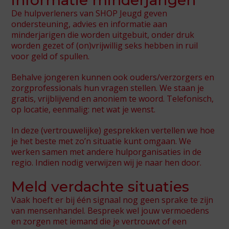
informatie minderjarigen
De hulpverleners van SHOP Jeugd geven
ondersteuning, advies en informatie aan
minderjarigen die worden uitgebuit, onder druk
Spot46
worden gezet of (on)vrijwillig seks hebben in ruil
voor geld of spullen.
SHOP Jeugd
De Gantel
Behalve jongeren kunnen ook ouders/verzorgers en
zorgprofessionals hun vragen stellen. We staan je
SHOP Asia
gratis, vrijblijvend en anoniem te woord. Telefonisch,
op locatie, eenmalig: net wat je wenst.
In deze (vertrouwelijke) gesprekken vertellen we hoe
je het beste met zo’n situatie kunt omgaan. We
werken samen met andere hulporganisaties in de
regio. Indien nodig verwijzen wij je naar hen door.
Meld verdachte situaties
Vaak hoeft er bij één signaal nog geen sprake te zijn
van mensenhandel. Bespreek wel jouw vermoedens
en zorgen met iemand die je vertrouwt of een