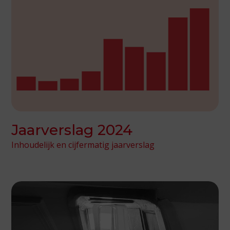
Jaarverslag 2024
Inhoudelijk en cijfermatig jaarverslag