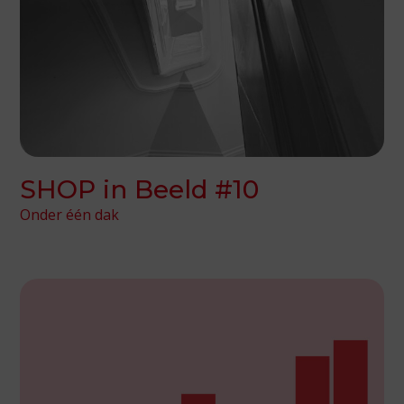
SHOP in Beeld #10
Onder één dak