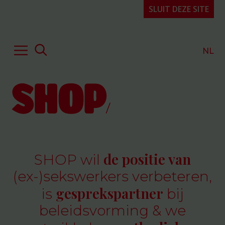
SLUIT DEZE SITE
NL
Hulp of advies
Kennis & expertise
Publicaties
Over SHOP
de positie van
SHOP wil
Projecten
(ex-)sekswerkers verbeteren,
Organisatie
gesprekspartner
is
bij
FAQ
beleidsvorming & we
Contact