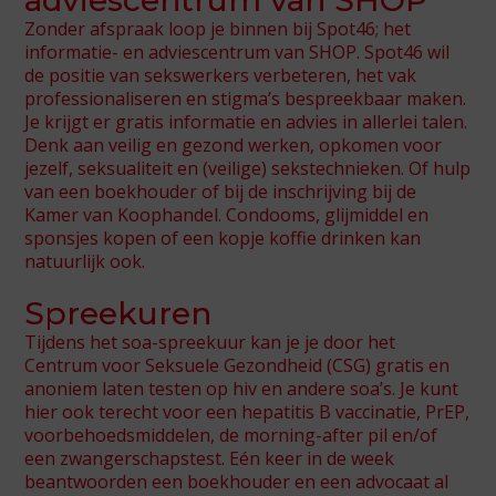
adviescentrum van SHOP
Zonder afspraak loop je binnen bij Spot46; het
informatie- en adviescentrum van SHOP. Spot46 wil
de positie van sekswerkers verbeteren, het vak
Spot46
professionaliseren en stigma’s bespreekbaar maken.
Je krijgt er gratis informatie en advies in allerlei talen.
SHOP Jeugd
Denk aan veilig en gezond werken, opkomen voor
De Gantel
jezelf, seksualiteit en (veilige) sekstechnieken. Of hulp
van een boekhouder of bij de inschrijving bij de
SHOP Asia
Kamer van Koophandel. Condooms, glijmiddel en
sponsjes kopen of een kopje koffie drinken kan
natuurlijk ook.
Spreekuren
Tijdens het soa-spreekuur kan je je door het
Centrum voor Seksuele Gezondheid (CSG) gratis en
anoniem laten testen op hiv en andere soa’s. Je kunt
hier ook terecht voor een hepatitis B vaccinatie, PrEP,
voorbehoedsmiddelen, de morning-after pil en/of
een zwangerschapstest. Eén keer in de week
beantwoorden een boekhouder en een advocaat al