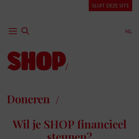
SLUIT DEZE SITE
NL
Hulp of advies
Kennis & expertise
Publicaties
Over SHOP
Doneren
Projecten
Organisatie
Wil je SHOP financieel
FAQ
steunen?
Contact