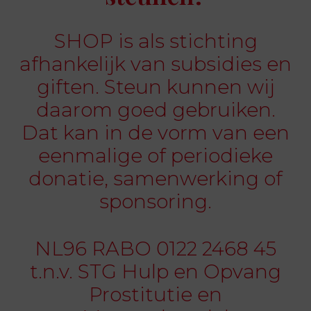
SHOP is als stichting
Spot46
afhankelijk van subsidies en
SHOP Jeugd
giften. Steun kunnen wij
De Gantel
daarom goed gebruiken.
SHOP Asia
Dat kan in de vorm van een
eenmalige of periodieke
donatie, samenwerking of
sponsoring.
NL96 RABO 0122 2468 45
t.n.v. STG Hulp en Opvang
Prostitutie en