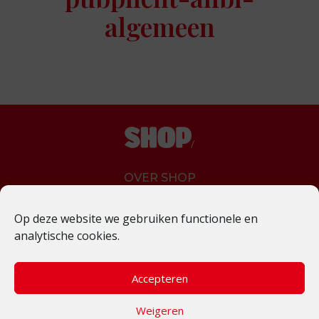
algemeen
OVER SHOP
FAQ
Op deze website we gebruiken functionele en
DONEREN
analytische cookies.
VACATURES
ONS VOLGEN
Accepteren
PRIVACYBELEID
Weigeren
CONTACT