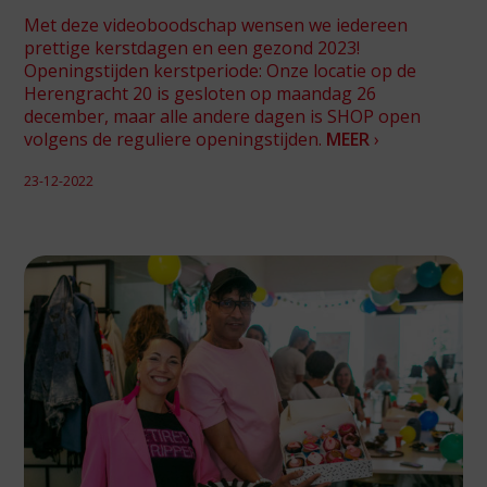
Met deze videoboodschap wensen we iedereen
prettige kerstdagen en een gezond 2023!
Openingstijden kerstperiode: Onze locatie op de
Herengracht 20 is gesloten op maandag 26
december, maar alle andere dagen is SHOP open
volgens de reguliere openingstijden.
MEER
›
23-12-2022