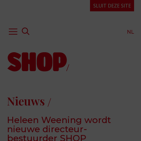
SLUIT DEZE SITE
NL
Hulp of advies
Kennis & expertise
Publicaties
Over SHOP
Nieuws
Projecten
Organisatie
Heleen Weening wordt
FAQ
nieuwe directeur-
Contact
bestuurder SHOP