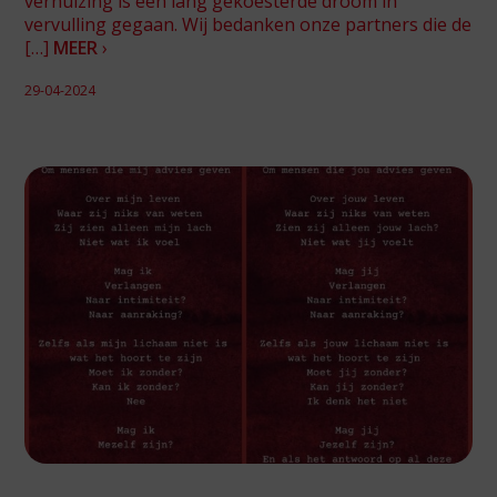
verhuizing is een lang gekoesterde droom in
vervulling gegaan. Wij bedanken onze partners die de
[…]
MEER
›
29-04-2024