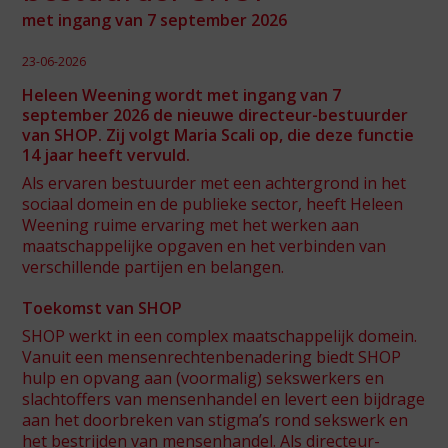
met ingang van 7 september 2026
23-06-2026
Spot46
Heleen Weening wordt met ingang van 7
september 2026 de nieuwe directeur-bestuurder
SHOP Jeugd
van SHOP. Zij volgt Maria Scali op, die deze functie
De Gantel
14 jaar heeft vervuld.
SHOP Asia
Als ervaren bestuurder met een achtergrond in het
sociaal domein en de publieke sector, heeft Heleen
Weening ruime ervaring met het werken aan
maatschappelijke opgaven en het verbinden van
verschillende partijen en belangen.
Toekomst van SHOP
SHOP werkt in een complex maatschappelijk domein.
Vanuit een mensenrechtenbenadering biedt SHOP
hulp en opvang aan (voormalig) sekswerkers en
slachtoffers van mensenhandel en levert een bijdrage
aan het doorbreken van stigma’s rond sekswerk en
het bestrijden van mensenhandel. Als directeur-