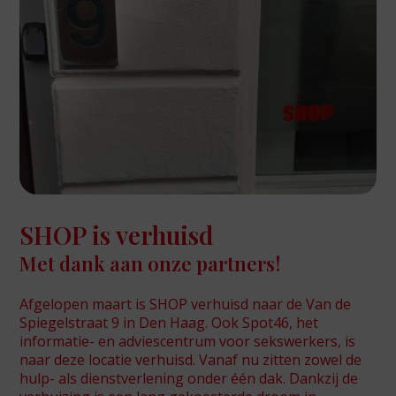
SHOP is verhuisd
Met dank aan onze partners!
Afgelopen maart is SHOP verhuisd naar de Van de
Spiegelstraat 9 in Den Haag. Ook Spot46, het
informatie- en adviescentrum voor sekswerkers, is
naar deze locatie verhuisd. Vanaf nu zitten zowel de
hulp- als dienstverlening onder één dak. Dankzij de