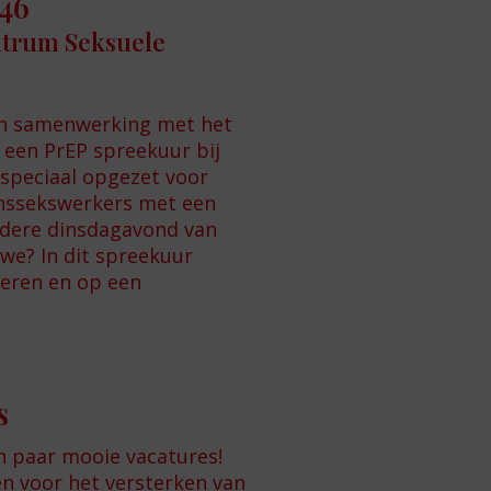
46
trum Seksuele
 in samenwerking met het
een PrEP spreekuur bij
 speciaal opgezet voor
anssekswerkers met een
Iedere dinsdagavond van
 we? In dit spreekuur
eren en op een
s
 paar mooie vacatures!
en voor het versterken van