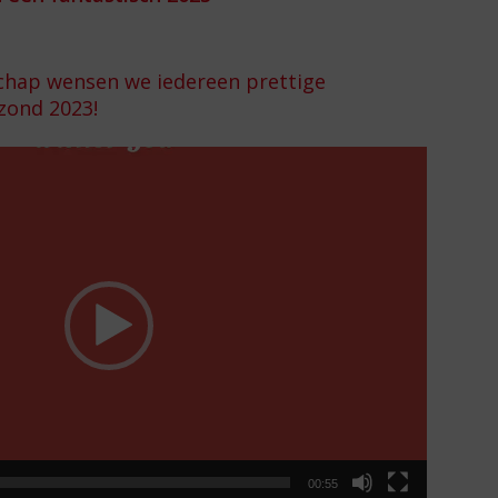
chap wensen we iedereen prettige
zond 2023!
00:55