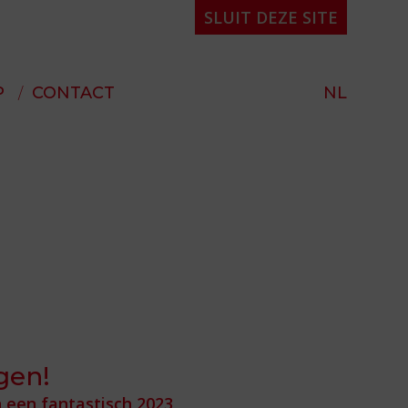
SLUIT DEZE SITE
P
CONTACT
NL
d
gen!
 een fantastisch 2023