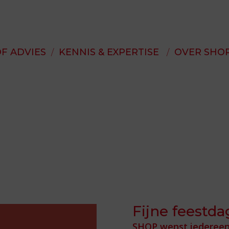
F ADVIES
KENNIS & EXPERTISE
OVER SHO
Spot46
SHOP Jeug
De Gantel
SHOP Asia
Fijne feestda
SHOP wenst iedereen