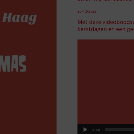
23-12-2022
Met deze videoboods
kerstdagen en een ge
Videospeler
00:00