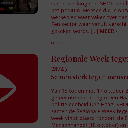
samenwerking met SHOP hen he
het podium. Mensen die in onz
werken en waar vaker óver da
Een sector waar vanuit verschi
gekeken wordt, […]
MEER
›
06-05-2026
Regionale Week teg
2025
Samen sterk tegen mens
Van 13 tot en met 17 oktober 
gemeenten in de regio Den Ha
politie-eenheid Den Haag, SHOP
samen de Regionale Week tege
week vindt plaats rondom de 
Mensenhandel (18 oktober) en h