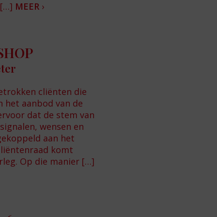
 […]
MEER
›
 SHOP
ter
etrokken cliënten die
n het aanbod van de
ervoor dat de stem van
 signalen, wensen en
gekoppeld aan het
cliëntenraad komt
rleg. Op die manier […]