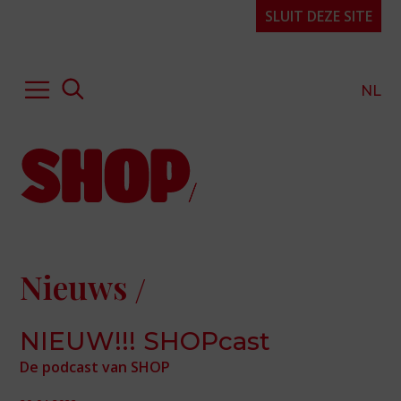
SLUIT DEZE SITE
NL
Hulp of advies
Kennis & expertise
Publicaties
Over SHOP
Nieuws
Projecten
Organisatie
NIEUW!!! SHOPcast
FAQ
De podcast van SHOP
Contact