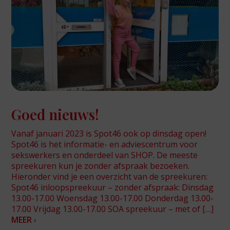
Goed nieuws!
Vanaf januari 2023 is Spot46 ook op dinsdag open!
Spot46 is het informatie- en adviescentrum voor
sekswerkers en onderdeel van SHOP. De meeste
spreekuren kun je zonder afspraak bezoeken.
Hieronder vind je een overzicht van de spreekuren:
Spot46 inloopspreekuur – zonder afspraak: Dinsdag
13.00-17.00 Woensdag 13.00-17.00 Donderdag 13.00-
17.00 Vrijdag 13.00-17.00 SOA spreekuur – met of […]
MEER
›