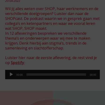
20-04-2022
Wil jij alles weten over SHOP, haar werknemers en de
verschillende doelgroepen? Luister dan naar de
SHOPcast. De podcast waarin we in gesprek gaan met
Spot46
collega’s en ketenpartners en waar we vooral leren
SHOP Jeugd
wat SHOP, SHOP maakt.
In 12 afleveringen bespreken we verschillende
De Gantel
thema’s en onderwerpen waar wij mee te maken
SHOP Asia
krijgen. Denk hierbij aan stigma’s, trends in de
samenleving en slachtofferschap.
Luister hier naar de eerste aflevering, de rest vind je
op
Spotify
:
Audiospeler
00:00
00:00