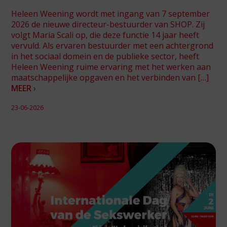
Heleen Weening wordt met ingang van 7 september
2026 de nieuwe directeur-bestuurder van SHOP. Zij
volgt Maria Scali op, die deze functie 14 jaar heeft
vervuld. Als ervaren bestuurder met een achtergrond
in het sociaal domein en de publieke sector, heeft
Heleen Weening ruime ervaring met het werken aan
maatschappelijke opgaven en het verbinden van […]
MEER
›
23-06-2026