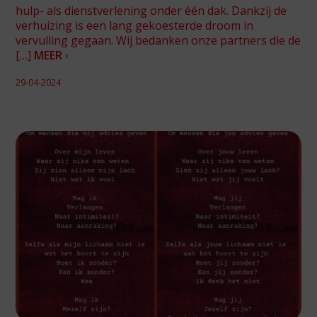
hulp- als dienstverlening onder één dak. Dankzij de
verhuizing is een lang gekoesterde droom in
vervulling gegaan. Wij bedanken onze partners die de
[…]
MEER
›
29-04-2024