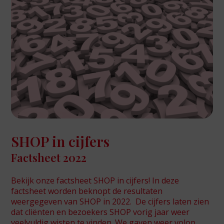
SHOP in cijfers
Factsheet 2022
Bekijk onze factsheet SHOP in cijfers! In deze
factsheet worden beknopt de resultaten
weergegeven van SHOP in 2022. De cijfers laten zien
dat cliënten en bezoekers SHOP vorig jaar weer
veelvuldig wisten te vinden. We gaven weer volop