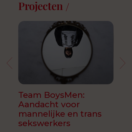
Projecten
Team BoysMen:
Hum
Aandacht voor
ligh
mannelijke en trans
sekswerkers