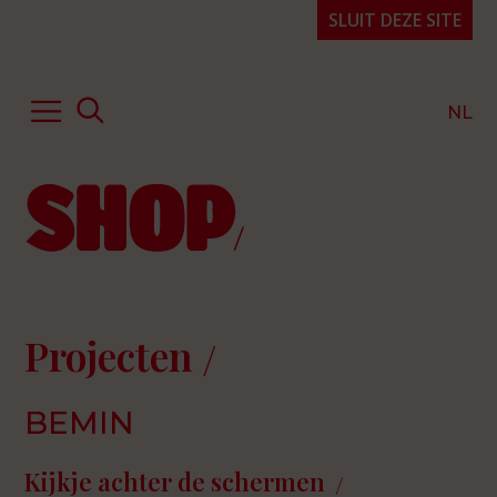
SLUIT DEZE SITE
NL
Hulp of advies
Kennis & expertise
Publicaties
Over SHOP
Projecten
Projecten
Organisatie
BEMIN
FAQ
Contact
Kijkje achter de schermen