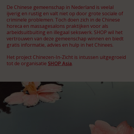
De Chinese gemeenschap in Nederland is veelal
ijverig en rustig en valt niet op door grote sociale of
criminele problemen. Toch doen zich in de Chinese
Spot46
horeca en massagesalons praktijken voor als
arbeidsuitbuiting en illegaal sekswerk. SHOP wil het
SHOP Jeugd
vertrouwen van deze gemeenschap winnen en biedt
De Gantel
gratis informatie, advies en hulp in het Chinees.
SHOP Asia
Het project Chinezen-In-Zicht is intussen uitgegroeid
tot de organisatie
SHOP Asia
.