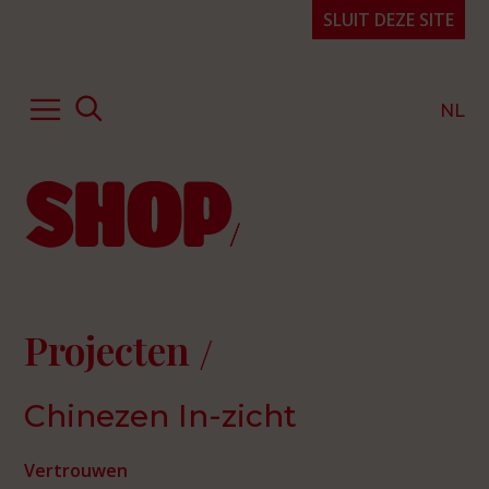
SLUIT DEZE SITE
NL
Hulp of advies
Kennis & expertise
Publicaties
Over SHOP
Projecten
Projecten
Organisatie
Chinezen In-zicht
FAQ
Contact
Vertrouwen