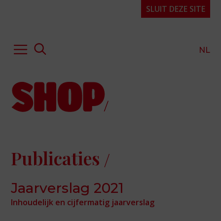
SLUIT DEZE SITE
NL
Hulp of advies
Kennis & expertise
Publicaties
Over SHOP
Publicaties
Projecten
Organisatie
Jaarverslag 2021
FAQ
Inhoudelijk en cijfermatig jaarverslag
Contact