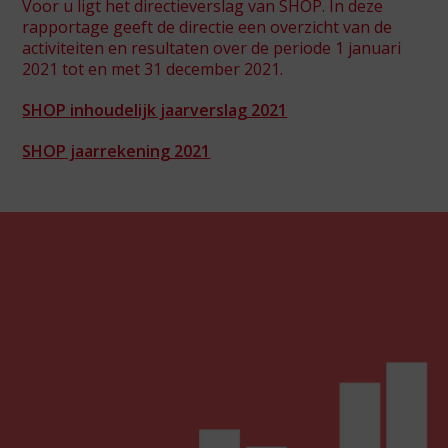
Voor u ligt het directieverslag van SHOP. In deze
rapportage geeft de directie een overzicht van de
activiteiten en resultaten over de periode 1 januari
2021 tot en met 31 december 2021.
Spot46
SHOP inhoudelijk jaarverslag 2021
SHOP Jeugd
De Gantel
SHOP jaarrekening 2021
SHOP Asia